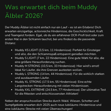
Was erwartet dich beim Muddy
Älbler 2026?
Der Muddy Älbler ist nicht einfach nur ein Lauf – es ist ein Erlebnis! Dich
erwarten einzigartige, actionreiche Hindernisse, die Geschicklichkeit, Kraft
und Teamgeist fordern. Egal, ob du ein erfahrener OCR-Profi bist oder zum
ersten Mal in den Schlamm tauchst, bei uns findest du die passende
Distanz:
Muddy XS LIGHT (3,5 km, 11 Hindernisse): Perfekt für Einsteiger
und alle, die den Schlammspaß entspannt genießen möchten.
Muddy S LIGHT (7 km, 22 Hindernisse): Eine gute Wahl für alle, die
eine größere Herausforderung suchen.
Muddy M STRONG (10,5 km, 33 Hindernisse): Hier wird's ernst!
Ideal für Läufer, die ihre Grenzen austesten wollen.
Muddy L STRONG (14 km, 44 Hindernisse): Für die wirklich starken
und ausdauernden Läufer.
Muddy XL STRONG (17,5 km, 55 Hindernisse): Eine echte
Langstrecken-Herausforderung mit vielen Hindernissen.
Muddy XXL EXTREME (24,5 km, 77 Hindernisse): Der ultimative Test
für die fittesten und entschlossensten Athleten!
Neben der anspruchsvollen Strecke durch Wald, Wiesen, Schotter und
Sumpfgebiete erwarten dich 2025 auch neue Jubiläums-Hindernisse und
eine Jubiläums-Strecke mit vielen Überraschungen!