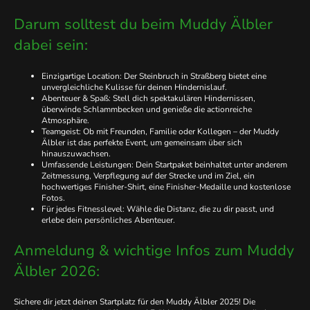
Darum solltest du beim Muddy Älbler
dabei sein:
Einzigartige Location: Der Steinbruch in Straßberg bietet eine
unvergleichliche Kulisse für deinen Hindernislauf.
Abenteuer & Spaß: Stell dich spektakulären Hindernissen,
überwinde Schlammbecken und genieße die actionreiche
Atmosphäre.
Teamgeist: Ob mit Freunden, Familie oder Kollegen – der Muddy
Älbler ist das perfekte Event, um gemeinsam über sich
hinauszuwachsen.
Umfassende Leistungen: Dein Startpaket beinhaltet unter anderem
Zeitmessung, Verpflegung auf der Strecke und im Ziel, ein
hochwertiges Finisher-Shirt, eine Finisher-Medaille und kostenlose
Fotos.
Für jedes Fitnesslevel: Wähle die Distanz, die zu dir passt, und
erlebe dein persönliches Abenteuer.
Anmeldung & wichtige Infos zum Muddy
Älbler 2026:
Sichere dir jetzt deinen Startplatz für den Muddy Älbler 2025! Die